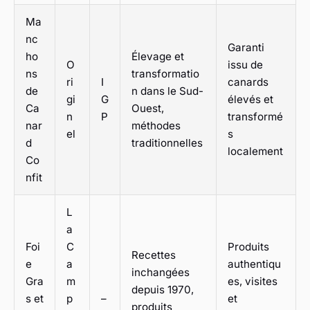
Ma
nc
Garanti
ho
Élevage et
O
issu de
ns
transformatio
ri
I
canards
de
n dans le Sud-
gi
G
élevés et
Ca
Ouest,
n
P
transformé
nar
méthodes
el
s
d
traditionnelles
localement
Co
nfit
L
a
Foi
C
Produits
Recettes
e
a
authentiqu
inchangées
Gra
m
es, visites
depuis 1970,
s et
p
–
et
produits