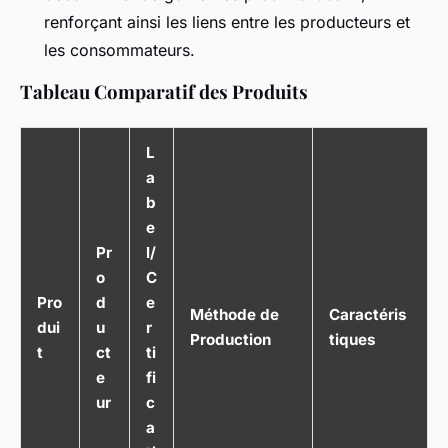
renforçant ainsi les liens entre les producteurs et
les consommateurs.
Tableau Comparatif des Produits
L
a
b
e
Pr
l/
o
C
Pro
d
e
Méthode de
Caractéris
dui
u
r
Production
tiques
t
ct
ti
e
fi
ur
c
a