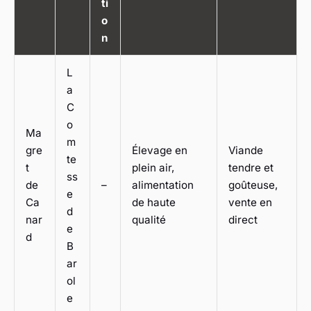
ti
o
n
L
a
C
o
Ma
m
gre
Élevage en
Viande
te
t
plein air,
tendre et
ss
de
–
alimentation
goûteuse,
e
Ca
de haute
vente en
d
nar
qualité
direct
e
d
B
ar
ol
e