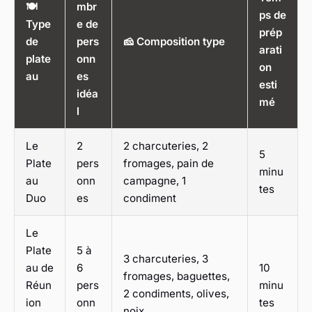
🍽️
mbr
ps de
Type
e de
prép
de
pers
🧀 Composition type
arati
plate
onn
on
au
es
esti
idéa
mé
l
Le
2
2 charcuteries, 2
5
Plate
pers
fromages, pain de
minu
au
onn
campagne, 1
tes
Duo
es
condiment
Le
Plate
5 à
3 charcuteries, 3
au de
6
10
fromages, baguettes,
Réun
pers
minu
2 condiments, olives,
ion
onn
tes
noix