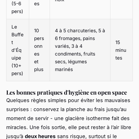
(5-6
es
pers)
Le
10
4 à 5 charcuteries, 5 à
Buffe
pers
6 fromages, pains
t
15
onn
variés, 3 à 4
d'Éq
minu
es
condiments, fruits
uipe
tes
et
secs, légumes
(10+
plus
marinés
pers)
Les bonnes pratiques d'hygiène en open space
Quelques règles simples pour éviter les mauvaises
surprises : conservez la planche au frais jusqu’au
moment de servir - une glacière isotherme fait des
miracles. Une fois sortie, elle peut rester à l’air libre
jusqu’à
deux heures
sans risque, surtout si le